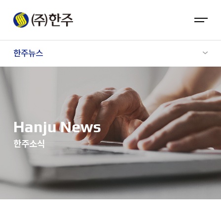
한주뉴스
Hanju News
한주소식