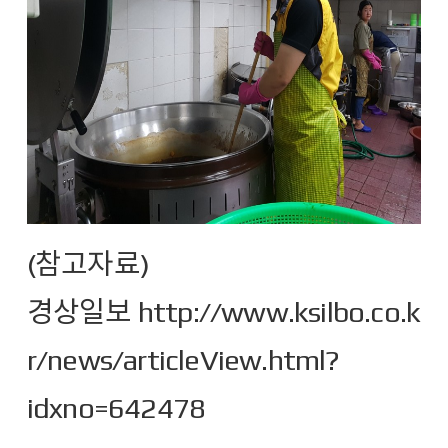
(참고자료)
경상일보
http://www.ksilbo.co.k
r/news/articleView.html?
idxno=642478