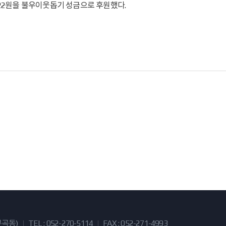
622원을 불우이웃돕기 성금으로 후원했다.
부곡동)
TEL : 052-270-5114
FAX : 052-271-4993