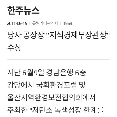
한주뉴스
2011-06-15
유틸리티관리자
1969
당사 공장장 "지식경제부장관상"
수상
지난 6월9일 경남은행 6층
강당에서 국회환경포럼 및
울산지역환경보전협의회에서
주최한 "저탄소 녹색성장 한계를