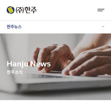
한주뉴스
Hanju News
한주소식