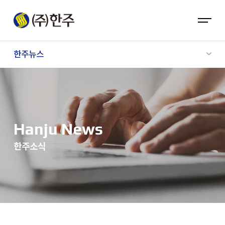
한주뉴스
Hanju News
한주소식