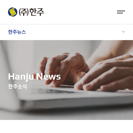
한주뉴스
Hanju News
한주소식