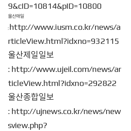
9&cID=10814&pID=10800
울산매일
http://www.iusm.co.kr/news/a
:
rticleView.html?idxno=932115
울산제일일보
:
http://www.ujeil.com/news/ar
ticleView.html?idxno=292822
울산종합일보
:
http://ujnews.co.kr/news/new
sview.php?