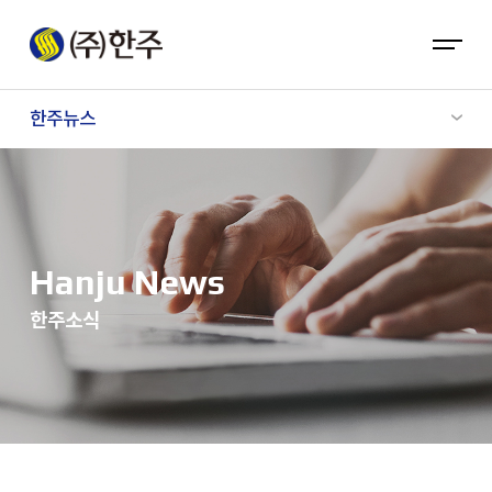
한주뉴스
Hanju News
한주소식