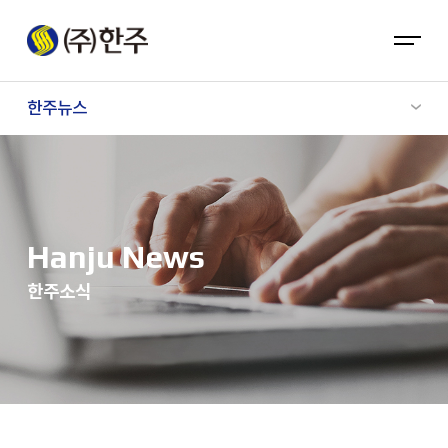
한주뉴스
Hanju News
한주소식