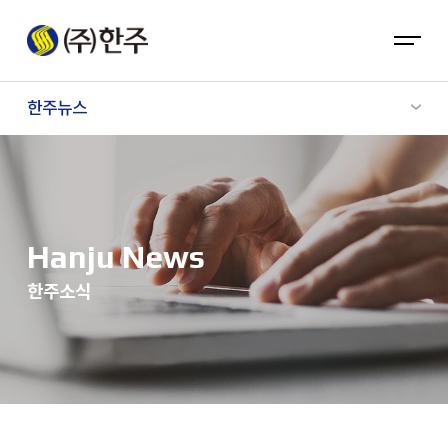
한주뉴스
Hanju News
한주소식