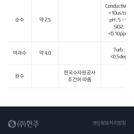
Conductivity :
<10us/cm
순수
약 2.5
pH : 5 ~ 9
SiO2:
<0.10ppm
Turb :
여과수
약 4.0
<0.5deg
한국수자원공사
원수
조건에 따름
개인정보처리방침