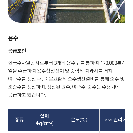
용수
공급조건
한국수자원공사로부터 3개의 용수구를 통하여 170,000톤/
일을 수급하여 용수청정장치 및 중력식 여과지를 거쳐
여과수를 생산 후 , 이온교환식 순수생산설비를 통해 순수 및
초순수를 생산하며, 생산된 원수, 여과수, 순수는 수용가에
공급하고 있습니다.
압력
종류
온도(℃)
자체관리기준
(kg/cm²)