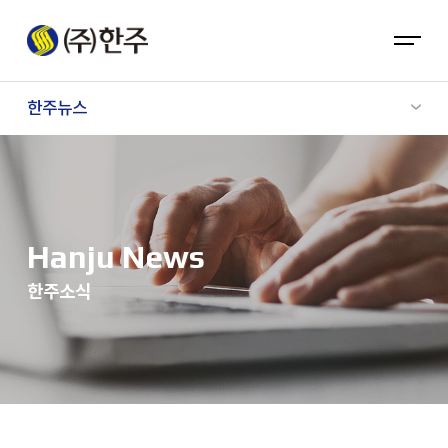
한주뉴스
Hanju News
한주소식